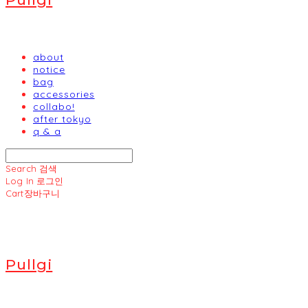
about
notice
bag
accessories
collabo!
after tokyo
q & a
Search
검색
Log In
로그인
Cart
장바구니
Pullgi