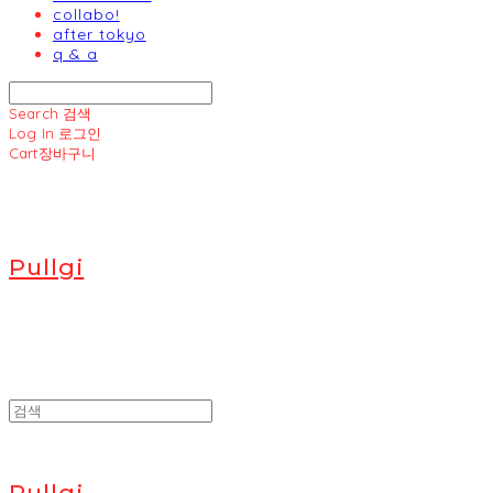
collabo!
after tokyo
q & a
Search
검색
Log In
로그인
Cart
장바구니
Pullgi
Pullgi