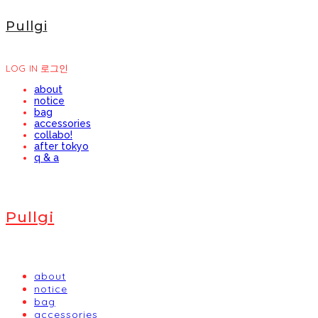
Pullgi
LOG IN
로그인
about
notice
bag
accessories
collabo!
after tokyo
q & a
Pullgi
about
notice
bag
accessories