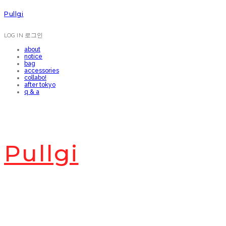
Pullgi
LOG IN
로그인
about
notice
bag
accessories
collabo!
after tokyo
q & a
Pullgi