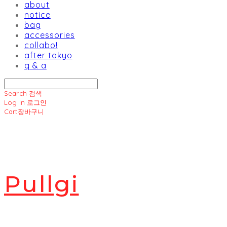
about
notice
bag
accessories
collabo!
after tokyo
q & a
Search
검색
Log In
로그인
Cart
장바구니
Pullgi