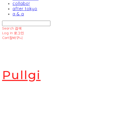
collabo!
after tokyo
q & a
Search
검색
Log In
로그인
Cart
장바구니
Pullgi