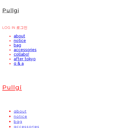
Pullgi
LOG IN
로그인
about
notice
bag
accessories
collabo!
after tokyo
q & a
Pullgi
about
notice
bag
accessories