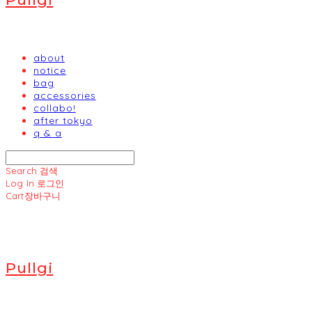
about
notice
bag
accessories
collabo!
after tokyo
q & a
Search
검색
Log In
로그인
Cart
장바구니
Pullgi