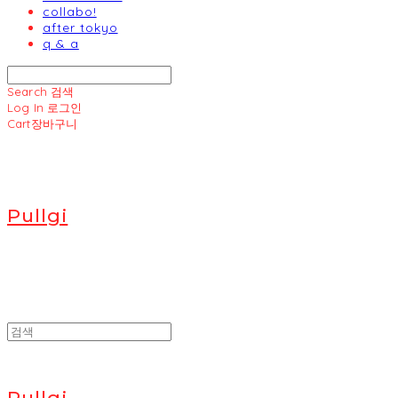
collabo!
after tokyo
q & a
Search
검색
Log In
로그인
Cart
장바구니
Pullgi
Pullgi