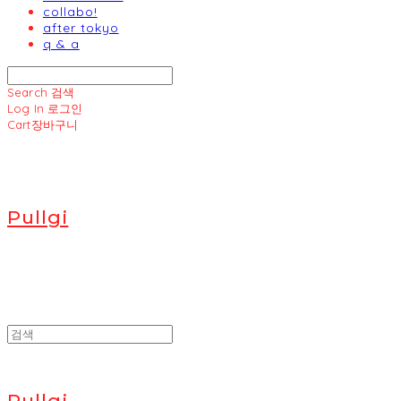
collabo!
after tokyo
q & a
Search
검색
Log In
로그인
Cart
장바구니
Pullgi
Pullgi