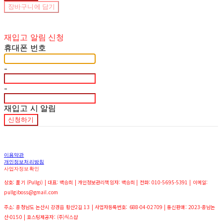
장바구니에 담기
재입고 알림 신청
휴대폰 번호
-
-
재입고 시 알림
신청하기
이용약관
개인정보처리방침
사업자정보확인
상호: 풀기 (Pullgi) | 대표: 백승희 | 개인정보관리책임자: 백승희 | 전화: 010-5695-5391 | 이메일:
pullgiboss@gmail.com
주소: 충청남도 논산시 강경읍 황산2길 13 | 사업자등록번호:
688-04-02709
| 통신판매:
2023-충남논
산-0150
| 호스팅제공자: (주)식스샵