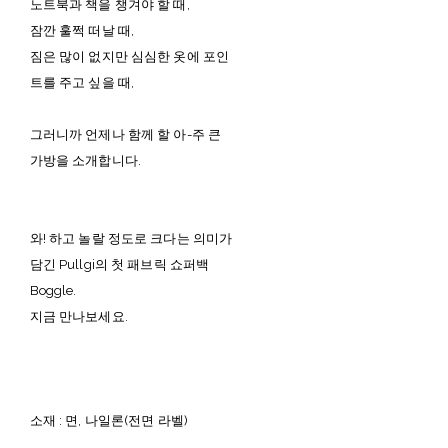
노트북과 책을 챙겨야 할 때,
잠깐 훌쩍 떠날 때,
짐은 많이 없지만 심심한 옷에 포인
트를 주고 싶을 때,
그러니까 언제나 함께 할 아-주 큰
가방을 소개합니다.
와! 하고 놀랄 정도로 크다는 의미가
담긴 Pullgi의 첫 패브릭 쇼퍼백
Boggle.
지금 만나보세요.
소재 : 면, 나일론(전면 라벨)