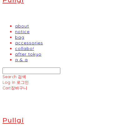
about
notice
bag
accessories
collabo!
after tokyo
q & a
Search
검색
Log In
로그인
Cart
장바구니
Pullgi