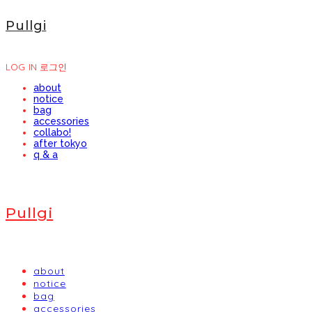
Pullgi
LOG IN
로그인
about
notice
bag
accessories
collabo!
after tokyo
q & a
Pullgi
about
notice
bag
accessories