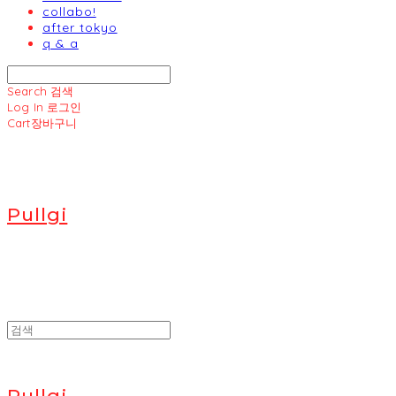
collabo!
after tokyo
q & a
Search
검색
Log In
로그인
Cart
장바구니
Pullgi
Pullgi