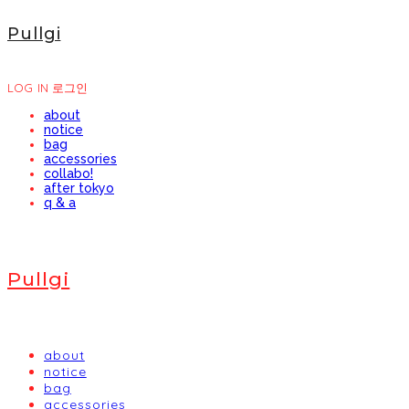
Pullgi
LOG IN
로그인
about
notice
bag
accessories
collabo!
after tokyo
q & a
Pullgi
about
notice
bag
accessories