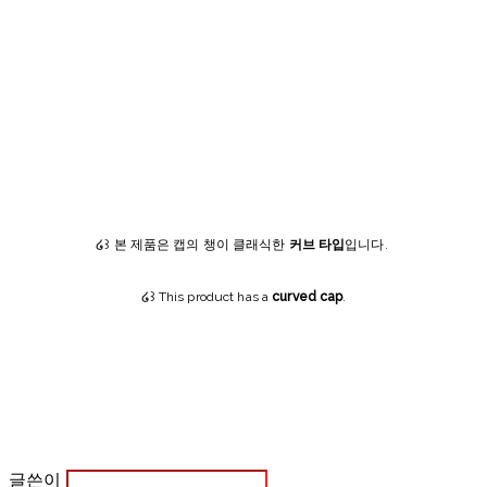
໒꒱ 본 제품은 캡의 챙이 클래식한
커브 타입
입니다.
໒꒱ This product has a
curved cap
.
글쓴이