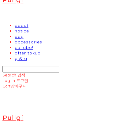
about
notice
bag
accessories
collabo!
after tokyo
q & a
Search
검색
Log In
로그인
Cart
장바구니
Pullgi