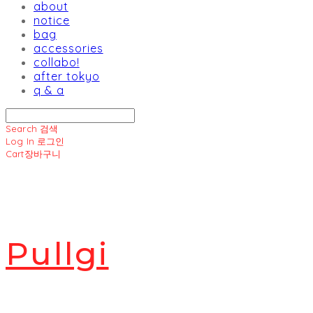
about
notice
bag
accessories
collabo!
after tokyo
q & a
Search
검색
Log In
로그인
Cart
장바구니
Pullgi