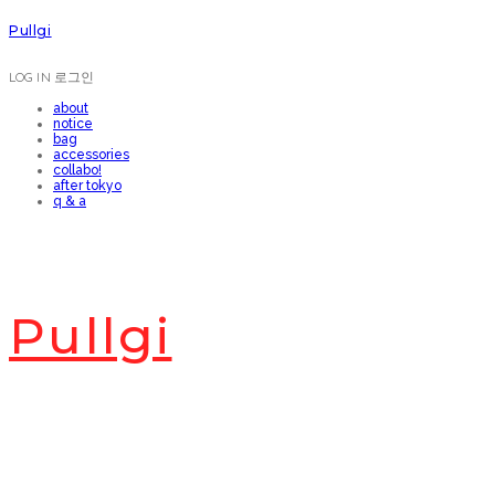
Pullgi
LOG IN
로그인
about
notice
bag
accessories
collabo!
after tokyo
q & a
Pullgi