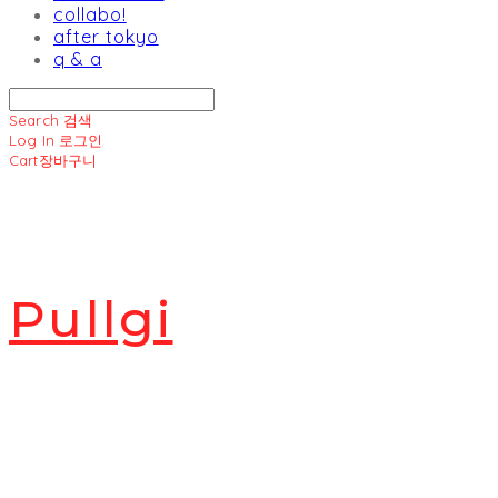
collabo!
after tokyo
q & a
Search
검색
Log In
로그인
Cart
장바구니
Pullgi