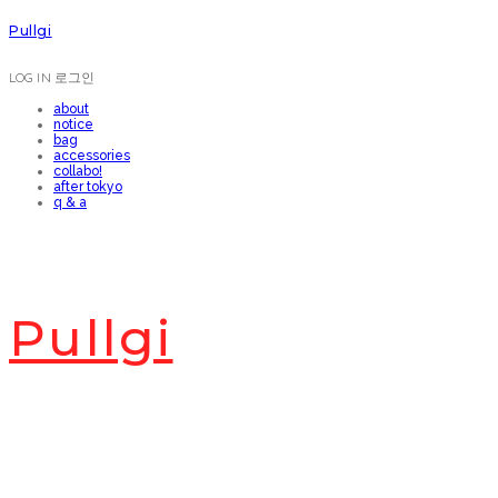
Pullgi
LOG IN
로그인
about
notice
bag
accessories
collabo!
after tokyo
q & a
Pullgi