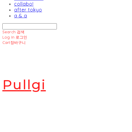
collabo!
after tokyo
q & a
Search
검색
Log In
로그인
Cart
장바구니
Pullgi