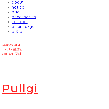
about
notice
bag
accessories
collabo!
after tokyo
q & a
Search
검색
Log In
로그인
Cart
장바구니
Pullgi