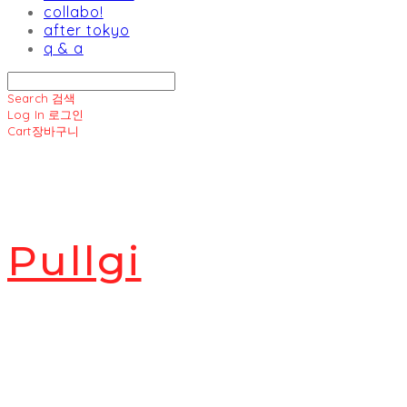
collabo!
after tokyo
q & a
Search
검색
Log In
로그인
Cart
장바구니
Pullgi