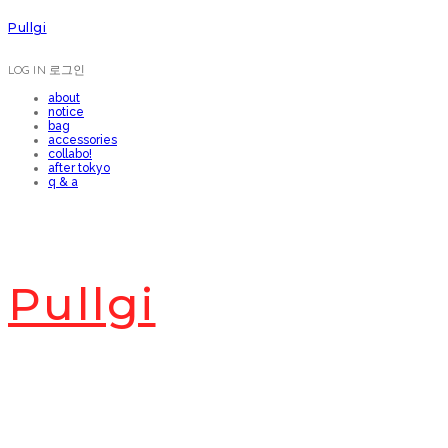
Pullgi
LOG IN
로그인
about
notice
bag
accessories
collabo!
after tokyo
q & a
Pullgi