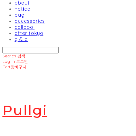
about
notice
bag
accessories
collabo!
after tokyo
q & a
Search
검색
Log In
로그인
Cart
장바구니
Pullgi