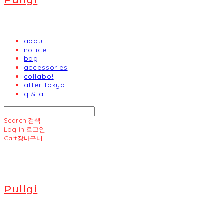
about
notice
bag
accessories
collabo!
after tokyo
q & a
Search
검색
Log In
로그인
Cart
장바구니
Pullgi