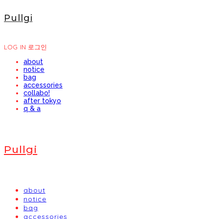
Pullgi
LOG IN
로그인
about
notice
bag
accessories
collabo!
after tokyo
q & a
Pullgi
about
notice
bag
accessories