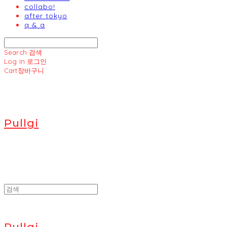
collabo!
after tokyo
q & a
Search
검색
Log In
로그인
Cart
장바구니
Pullgi
Pullgi