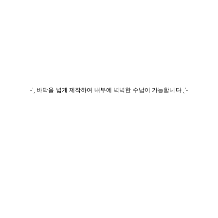
˗ˋˏ 바닥을 넓게 제작하여 내부에 넉넉한 수납이 가능합니다 ˎˊ˗