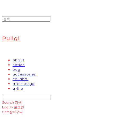
Pullgi
about
notice
bag
accessories
collabo!
after tokyo
q & a
Search
검색
Log In
로그인
Cart
장바구니