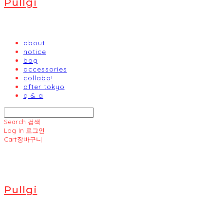
Pullgi
about
notice
bag
accessories
collabo!
after tokyo
q & a
Search
검색
Log In
로그인
Cart
장바구니
Pullgi